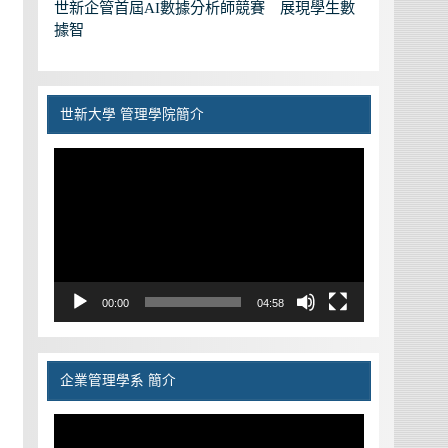
世新企管首屆AI數據分析師競賽 展現學生數
據智
世新大學 管理學院簡介
視
訊
播
放
器
00:00
04:58
企業管理學系 簡介
視
訊