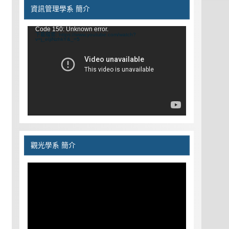
資訊管理學系 簡介
視
Code 150: Unknown error.
下載檔案: https://www.youtube.com/watch?
訊
v=j_eIjiNzhkY&_=5
播
放
器
觀光學系 簡介
視
訊
播
放
器