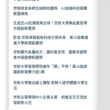
世新
財金系師生組跨校團隊 AI金融科技競賽
嶄露頭角
生成式AI狂潮席捲全球！世新大學集結產官學
共探創新應用
影音/世新資管創新科技引領未來 第30屆畢展
盛大舉辦潛能盡現
世新觀光系獲校方、國科會支持 邀集多國學
者共探遊憩新趨勢
世新大學管理學院連年「獎」不停！第28屆資
服創新競賽力拔5獎
世新大學推出線上課程 新鮮人提早體驗大學生
活
世新企管帶領中小企業主管 前進宜花交流迸
發創新火花