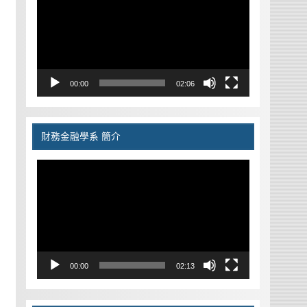
播
放
器
00:00
02:06
財務金融學系 簡介
視
訊
播
放
器
00:00
02:13