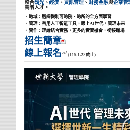
整合
觀光
、
經濟
、
資訊管理
、
財務金融
與
企業管
高階人才。
．跨域：選課機制可跨院、跨所的全方面學習
．管理：善用人工智能工具，跟上AI世代，管理未來
．實作：理論結合實務，更多的實習機會，銜接職場
招生簡章
線上報名
(115.1.23截止)
視
訊
播
放
器