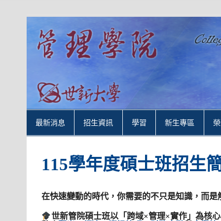
Skip
to
content
世新大學管理學院
世新大學管理學院網站
最新消息
招生資訊
學習
新生專區
榮
115學年度碩士班招生
在快速變動的時代，你需要的不只是知識，而是
世新管院碩士班以「跨域×管理×實作」為核心